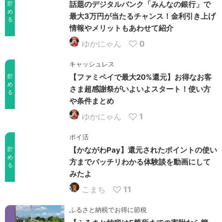
話題のデジタルバンク「みんなの銀行」で
貯
め
最大3万円が当たるチャンス！金利引き上げ
る
情報やメリットもあわせて紹介
ゆかにゃん
0
キャッシュレス
【ファミペイで最大20%還元】お得なお客
貯
め
さま超感謝祭がいよいよスタート！使い方
る
や条件まとめ
ゆかにゃん
1
ポイ活
【かながわPay】還元されたポイントの使い
貯
め
方までバッチリわかる体験談を動画にして
る
みたよ
こまち
11
ふるさと納税でお得に節税