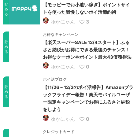
【モッピーでお小遣い稼ぎ】ポイントサイ
貯
め
トを使った我慢しないポイ活節約術
る
ゆかにゃん
3
お得なキャンペーン
【楽天スーパーSALE 12/4スタート】ふる
貯
め
さと納税がお得にできる最後のチャンス！
る
お得なクーポンやポイント最大43倍獲得法
ゆかにゃん
0
ポイ活ブログ
【11/26～12/2のポイ活報告】Amazonブラ
貯
め
ックフライデー報告！楽天モバイルユーザ
る
ー限定キャンペーンでお得にふるさと納税
をしよう
ゆかにゃん
0
クレジットカード