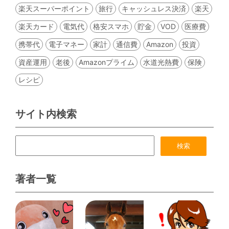
楽天スーパーポイント
旅行
キャッシュレス決済
楽天
楽天カード
電気代
格安スマホ
貯金
VOD
医療費
携帯代
電子マネー
家計
通信費
Amazon
投資
資産運用
老後
Amazonプライム
水道光熱費
保険
レシピ
サイト内検索
著者一覧