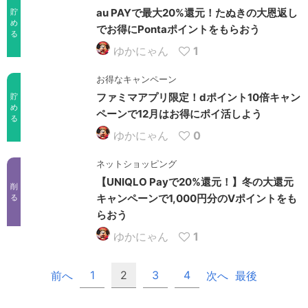
au PAYで最大20%還元！たぬきの大恩返し
貯
め
でお得にPontaポイントをもらおう
る
ゆかにゃん
1
お得なキャンペーン
ファミマアプリ限定！dポイント10倍キャン
貯
め
ペーンで12月はお得にポイ活しよう
る
ゆかにゃん
0
ネットショッピング
【UNIQLO Payで20%還元！】冬の大還元
削
キャンペーンで1,000円分のVポイントをも
る
らおう
ゆかにゃん
1
1
2
3
4
前へ
次へ
最後