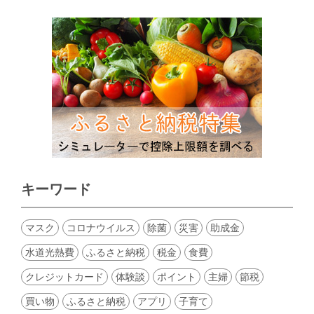
キーワード
マスク
コロナウイルス
除菌
災害
助成金
水道光熱費
ふるさと納税
税金
食費
クレジットカード
体験談
ポイント
主婦
節税
買い物
ふるさと納税
アプリ
子育て