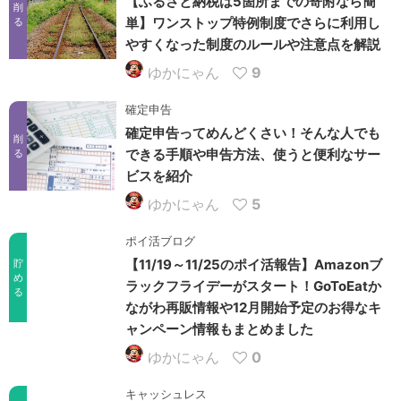
【ふるさと納税は5箇所までの寄附なら簡
削
単】ワンストップ特例制度でさらに利用し
る
やすくなった制度のルールや注意点を解説
ゆかにゃん
9
確定申告
確定申告ってめんどくさい！そんな人でも
削
できる手順や申告方法、使うと便利なサー
る
ビスを紹介
ゆかにゃん
5
ポイ活ブログ
【11/19～11/25のポイ活報告】Amazonブ
貯
め
ラックフライデーがスタート！GoToEatか
る
ながわ再販情報や12月開始予定のお得なキ
ャンペーン情報もまとめました
ゆかにゃん
0
キャッシュレス