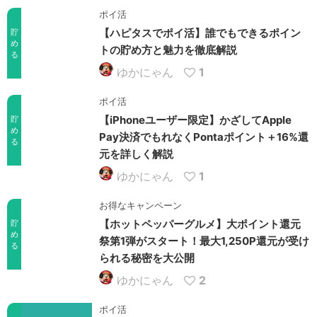
ポイ活
【ハピタスでポイ活】誰でもできるポイン
貯
め
トの貯め方と魅力を徹底解説
る
ゆかにゃん
1
ポイ活
【iPhoneユーザー限定】かざしてApple
貯
め
Pay決済でもれなくPontaポイント＋16%還
る
元を詳しく解説
ゆかにゃん
1
お得なキャンペーン
【ホットペッパーグルメ】大ポイント還元
貯
め
祭第1弾がスタート！最大1,250P還元が受け
る
られる秘密を大公開
ゆかにゃん
2
ポイ活