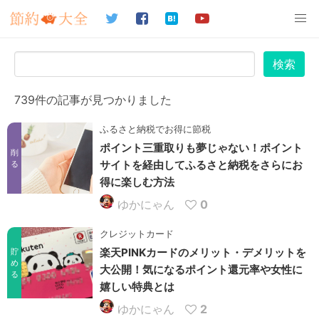
検索
739件の記事が見つかりました
ふるさと納税でお得に節税
ポイント三重取りも夢じゃない！ポイント
削
サイトを経由してふるさと納税をさらにお
る
得に楽しむ方法
ゆかにゃん
0
クレジットカード
楽天PINKカードのメリット・デメリットを
貯
め
大公開！気になるポイント還元率や女性に
る
嬉しい特典とは
ゆかにゃん
2