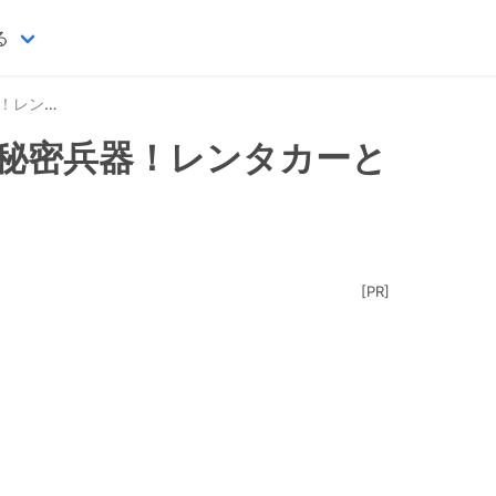
る
用を徹底比較
秘密兵器！レンタカーと
[PR]