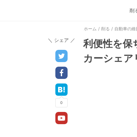
削
ホーム
削る
自動車の維
＼ シェア ／
利便性を保
カーシェア
0