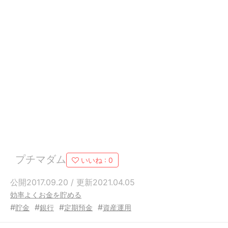
プチマダム
いいね :
0
公開2017.09.20 / 更新2021.04.05
効率よくお金を貯める
#
#
#
#
貯金
銀行
定期預金
資産運用