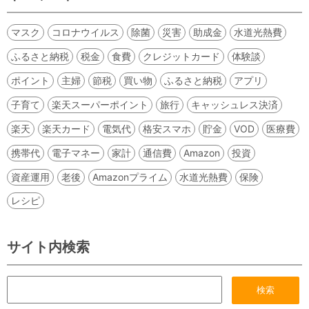
マスク
コロナウイルス
除菌
災害
助成金
水道光熱費
ふるさと納税
税金
食費
クレジットカード
体験談
ポイント
主婦
節税
買い物
ふるさと納税
アプリ
子育て
楽天スーパーポイント
旅行
キャッシュレス決済
楽天
楽天カード
電気代
格安スマホ
貯金
VOD
医療費
携帯代
電子マネー
家計
通信費
Amazon
投資
資産運用
老後
Amazonプライム
水道光熱費
保険
レシピ
サイト内検索