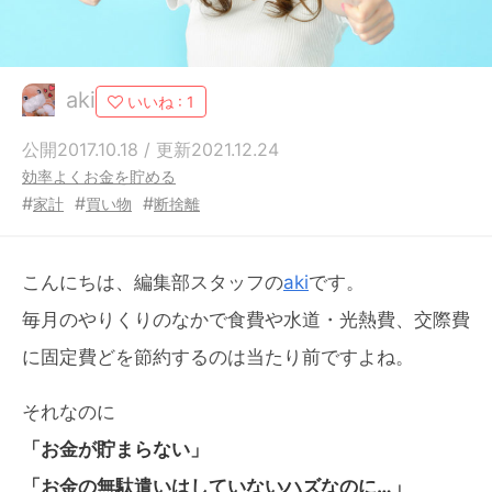
aki
いいね :
1
公開2017.10.18 / 更新2021.12.24
効率よくお金を貯める
#
#
#
家計
買い物
断捨離
こんにちは、編集部スタッフの
aki
です。
毎月のやりくりのなかで食費や水道・光熱費、交際費
に固定費どを節約するのは当たり前ですよね。
それなのに
「お金が貯まらない」
「お金の無駄遣いはしていないハズなのに…」