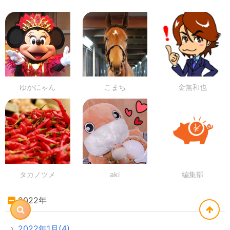
ゆかにゃん
こまち
金無和也
タカノツメ
aki
編集部
2022年
2022年1月(4)