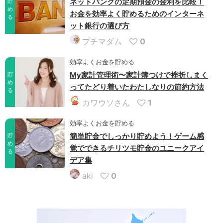
ネットバンクの定期預金の金利を比較！
貯
め
お金を効率よく貯めるためのインターネ
る
ット銀行の選び方
プチマダム
0
効率よくお金を貯める
My家計管理術〜家計簿つけで挫折しまく
貯
め
ってたどり着いたわたしなりの節約方法
る
カワウソさん
1
効率よくお金を貯める
簡単貯金でしっかり貯めよう！ゲーム感
貯
め
覚でできるチリツモ貯金のユニークアイ
る
デア集
aki
0