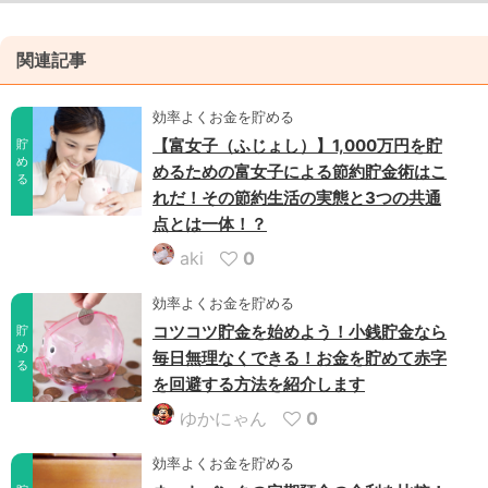
関連記事
効率よくお金を貯める
【富女子（ふじょし）】1,000万円を貯
貯
め
めるための富女子による節約貯金術はこ
る
れだ！その節約生活の実態と3つの共通
点とは一体！？
aki
0
効率よくお金を貯める
コツコツ貯金を始めよう！小銭貯金なら
貯
め
毎日無理なくできる！お金を貯めて赤字
る
を回避する方法を紹介します
ゆかにゃん
0
効率よくお金を貯める