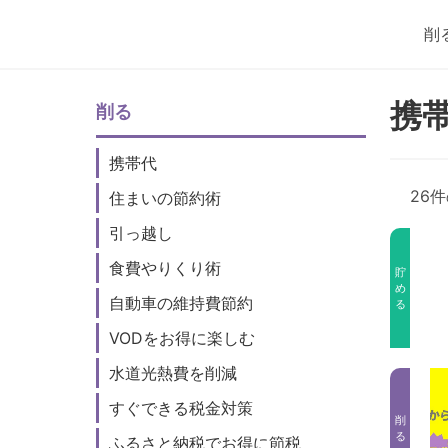
削
携
削る
携帯代
26
住まいの節約術
引っ越し
食費やりくり術
貯
め
自動車の維持費節約
る
VODをお得に楽しむ
水道光熱費を削減
すぐできる税金対策
削
る
ふるさと納税でお得に節税