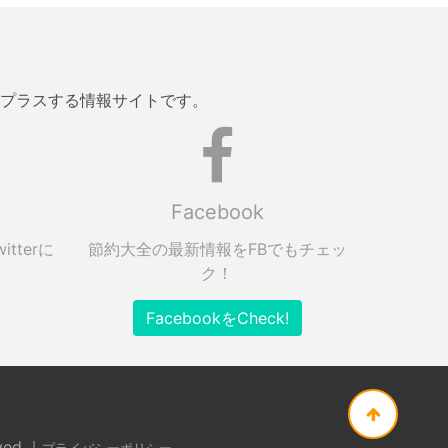
プラスする情報サイトです。
Facebook
tterに
節約大全の最新情報をFBでもチェッ
ク！
FacebookをCheck!
ed.｜