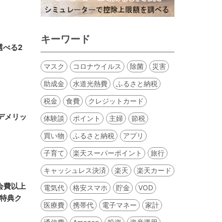
キーワード
選べる2
マスク
コロナウイルス
除菌
災害
助成金
水道光熱費
ふるさと納税
税金
食費
クレジットカード
デメリッ
体験談
ポイント
主婦
節税
買い物
ふるさと納税
アプリ
子育て
楽天スーパーポイント
旅行
キャッシュレス決済
楽天
楽天カード
会費以上
電気代
格安スマホ
貯金
VOD
特典ク
医療費
携帯代
電子マネー
家計