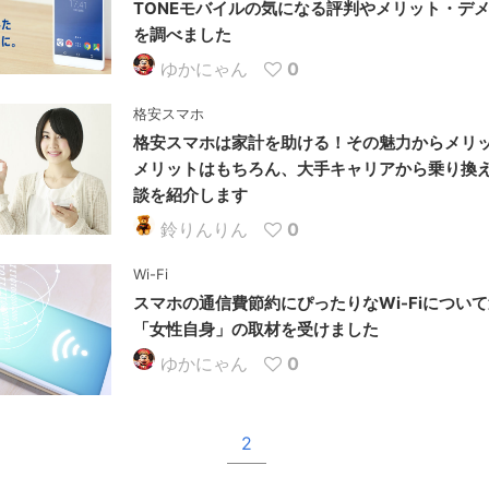
TONEモバイルの気になる評判やメリット・デ
を調べました
ゆかにゃん
0
格安スマホ
格安スマホは家計を助ける！その魅力からメリ
メリットはもちろん、大手キャリアから乗り換
談を紹介します
鈴りんりん
0
Wi-Fi
スマホの通信費節約にぴったりなWi-Fiについ
「女性自身」の取材を受けました
ゆかにゃん
0
2