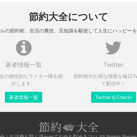
節約大全について
ルの節約術、生活の裏技、豆知識を駆使して人生にハッピーを
著者情報一覧
Twitter
全の個性的なライター陣を紹
節約術やお得な情報を毎日Twi
介します。
て配信中！
著者情報一覧
TwitterをCheck!
節約大全｜生活費を賢く浮かせてお金を貯めるコツ All Rights Reserv