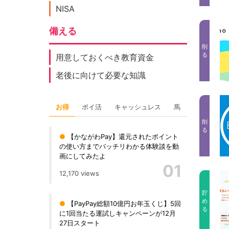
NISA
備える
削
る
用意しておくべき教育資金
老後に向けて必要な知識
お得
ポイ活
キャッシュレス
馬
削
る
●
【かながわPay】還元されたポイント
の使い方までバッチリわかる体験談を動
画にしてみたよ
01
12,170 views
貯
め
●
【PayPay総額10億円お年玉くじ】5回
る
に1回当たる運試しキャンペーンが12月
27日スタート