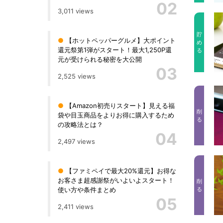
02
3,011 views
貯
●
【ホットペッパーグルメ】大ポイント
め
還元祭第1弾がスタート！最大1,250P還
る
元が受けられる秘密を大公開
03
2,525 views
●
【Amazon初売りスタート】見える福
削
袋や目玉商品をよりお得に購入するため
る
の攻略法とは？
04
2,497 views
●
【ファミペイで最大20%還元】お得な
お客さま超感謝祭がいよいよスタート！
削
使い方や条件まとめ
る
05
2,411 views