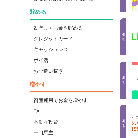
貯める
効率よくお金を貯める
削
クレジットカード
る
キャッシュレス
ポイ活
お小遣い稼ぎ
削
る
増やす
資産運用でお金を増やす
FX
不動産投資
削
る
一口馬主