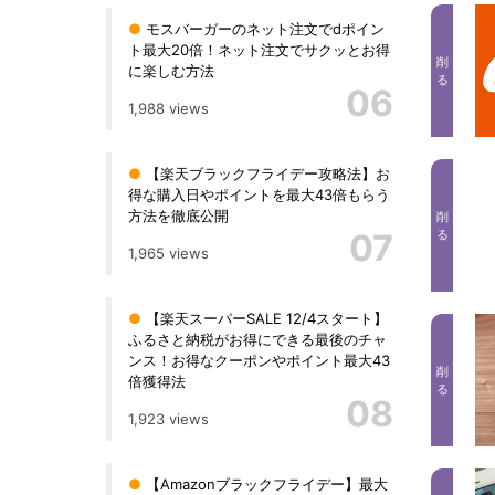
●
モスバーガーのネット注文でdポイン
ト最大20倍！ネット注文でサクッとお得
削
に楽しむ方法
る
06
1,988 views
●
【楽天ブラックフライデー攻略法】お
得な購入日やポイントを最大43倍もらう
方法を徹底公開
削
07
る
1,965 views
●
【楽天スーパーSALE 12/4スタート】
ふるさと納税がお得にできる最後のチャ
ンス！お得なクーポンやポイント最大43
削
倍獲得法
る
08
1,923 views
●
【Amazonブラックフライデー】最大