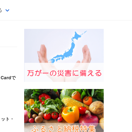
る
Cardで
リット・