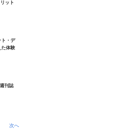
メリット
ット・デ
えた体験
て週刊誌
次へ