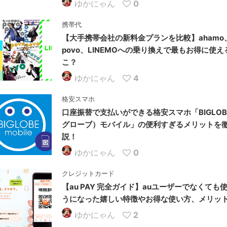
ゆかにゃん
0
携帯代
【大手携帯会社の新料金プランを比較】ahamo
povo、LINEMOへの乗り換えで最もお得に使
こ？
ゆかにゃん
4
格安スマホ
口座振替で支払いができる格安スマホ「BIGLOB
グローブ）モバイル」の便利すぎるメリットを
説！
ゆかにゃん
0
クレジットカード
【au PAY 完全ガイド】auユーザーでなくても
うになった嬉しい特徴やお得な使い方、メリッ
ゆかにゃん
2