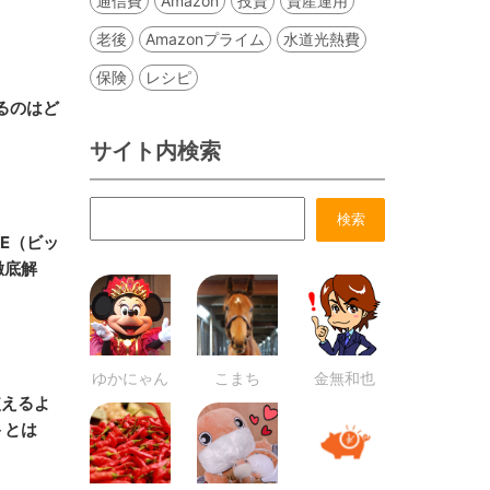
通信費
Amazon
投資
資産運用
老後
Amazonプライム
水道光熱費
保険
レシピ
、
えるのはど
サイト内検索
E（ビッ
徹底解
ゆかにゃん
こまち
金無和也
使えるよ
トとは