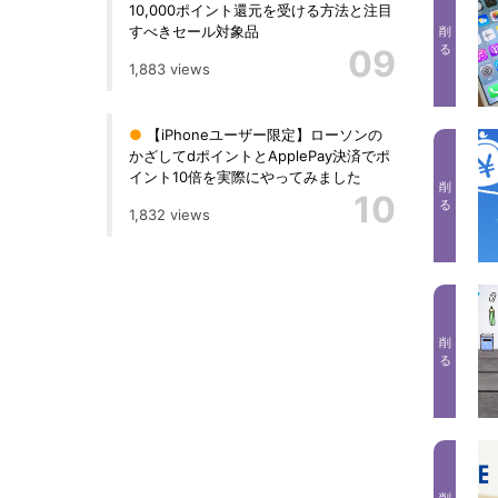
10,000ポイント還元を受ける方法と注目
すべきセール対象品
削
る
09
1,883 views
●
【iPhoneユーザー限定】ローソンの
かざしてdポイントとApplePay決済でポ
イント10倍を実際にやってみました
削
10
る
1,832 views
削
る