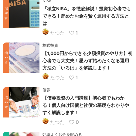
NISA
「積立NISA」を徹底解説！投資初心者でも
増
や
できる！貯めたお金を賢く運用する方法と
す
は
たつた
1
株式投資
【1,000円からできる少額投資のやり方】初
増
や
心者でも大丈夫！思わず始めたくなる運用
す
方法の「いろは」を解説します！
たつた
1
債券
【債券投資の入門講座】初心者でもわか
増
や
る！個人向け国債と社債の基礎をわかりや
す
すく解説します！
たつた
0
効率よくお金を貯める