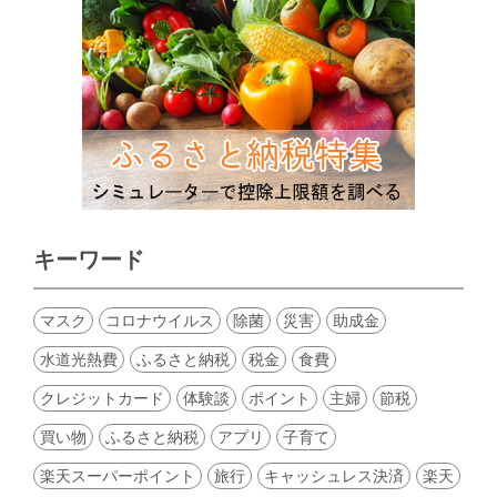
キーワード
マスク
コロナウイルス
除菌
災害
助成金
水道光熱費
ふるさと納税
税金
食費
クレジットカード
体験談
ポイント
主婦
節税
買い物
ふるさと納税
アプリ
子育て
楽天スーパーポイント
旅行
キャッシュレス決済
楽天