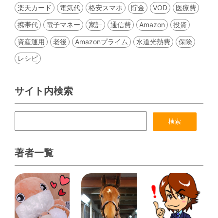
楽天カード
電気代
格安スマホ
貯金
VOD
医療費
携帯代
電子マネー
家計
通信費
Amazon
投資
資産運用
老後
Amazonプライム
水道光熱費
保険
レシピ
サイト内検索
著者一覧