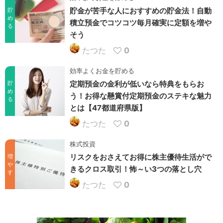
貯金が苦手な人におすすめの貯金法！自動
貯
め
積立預金でコツコツ毎月確実に定額を増や
る
そう
たつた
0
効率よくお金を貯める
定期預金の金利が低いなら特典をもらお
貯
め
う！お得な懸賞付定期預金のステキな魅力
る
とは【47都道府県版】
たつた
0
株式投資
リスクをおさえてお得に株主優待生活がで
増
や
きるクロス取引！怖～い3つの落とし穴
す
たつた
0