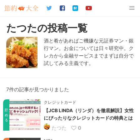
たつたの投稿一覧
酒と肴があればご機嫌な元証券マン・銀
行マン。お金については日々研究中。ク
レカから金融サービスまでまずは自分で
試してみる主義です。
7件の記事が見つかりました
クレジットカード
【JCB LINDA（リンダ）を徹底解説】女性
貯
め
にぴったりなクレジットカードの特典とは
る
たつた
0