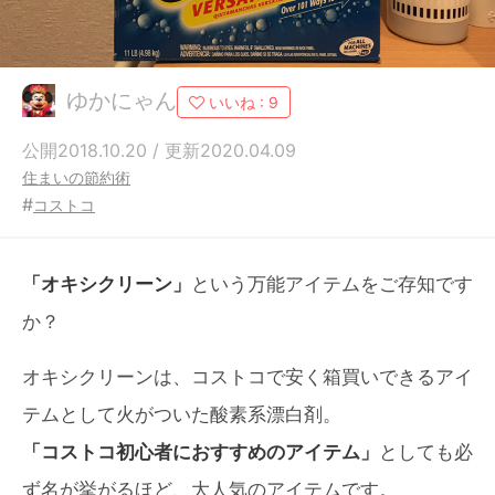
ゆかにゃん
いいね :
9
公開2018.10.20 / 更新2020.04.09
住まいの節約術
#
コストコ
「オキシクリーン」
という万能アイテムをご存知です
か？
オキシクリーンは、コストコで安く箱買いできるアイ
テムとして火がついた酸素系漂白剤。
「コストコ初心者におすすめのアイテム」
としても必
ず名が挙がるほど、大人気のアイテムです。