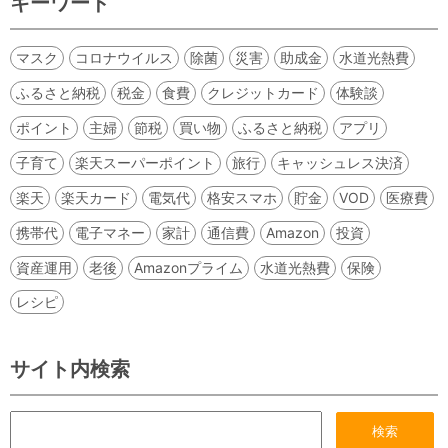
キーワード
マスク
コロナウイルス
除菌
災害
助成金
水道光熱費
ふるさと納税
税金
食費
クレジットカード
体験談
ポイント
主婦
節税
買い物
ふるさと納税
アプリ
子育て
楽天スーパーポイント
旅行
キャッシュレス決済
楽天
楽天カード
電気代
格安スマホ
貯金
VOD
医療費
携帯代
電子マネー
家計
通信費
Amazon
投資
資産運用
老後
Amazonプライム
水道光熱費
保険
レシピ
サイト内検索