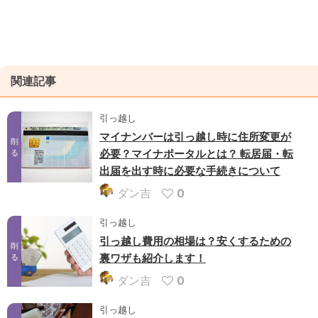
関連記事
引っ越し
マイナンバーは引っ越し時に住所変更が
削
必要？マイナポータルとは？ 転居届・転
る
出届を出す時に必要な手続きについて
ダン吉
0
引っ越し
引っ越し費用の相場は？安くするための
削
裏ワザも紹介します！
る
ダン吉
0
引っ越し