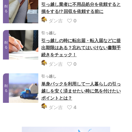
引っ越し業者に不用品処分を依頼すると
削
損をする!? 回収を依頼する前に
る
ダン吉
0
引っ越し
引っ越しの時に転出届・転入届などに提
削
出期限はある？忘れてはいけない書類手
る
続きをチェック！
ダン吉
0
引っ越し
単身パックを利用して一人暮らしの引っ
削
越しを安く済ませたい時に気を付けたい
る
ポイントとは？
ダン吉
4