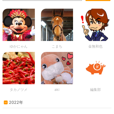
ゆかにゃん
こまち
金無和也
タカノツメ
aki
編集部
2022年