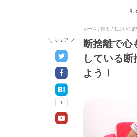
削
ホーム
削る
住まいの節
＼ シェア ／
断捨離で心
している断
よう！
1