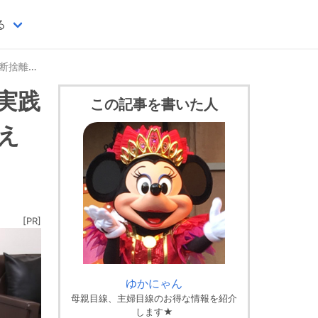
る
変えよう！
実践
この記事を書いた人
え
[PR]
ゆかにゃん
母親目線、主婦目線のお得な情報を紹介
します★