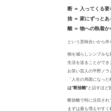
断 ＝ 入ってくる
捨 ＝ 家にずっと
離 ＝ 物への執着
という意味合いから作
物を減らしシンプルな
生活を送ることができ
お笑い芸人の平野ノラ
「人生の局面になった
は”断捨離”
と話すほど
断捨離で特に注目され
まずは最も増えやすく