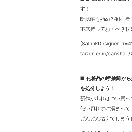
す！
断捨離を始める初心者
本来持っておくべき枚
[SaLinkDesigner id=4
taizen.com/danshari/
■ 化粧品の断捨離か
を処分しよう！
新作が出ればつい買っ
使い切れずに溜まって
どんどん増えてしまう