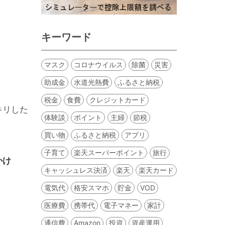
キーワード
マスク
コロナウイルス
除菌
災害
助成金
水道光熱費
ふるさと納税
税金
食費
クレジットカード
キリした
体験談
ポイント
主婦
節税
買い物
ふるさと納税
アプリ
子育て
楽天スーパーポイント
旅行
かけ
キャッシュレス決済
楽天
楽天カード
電気代
格安スマホ
貯金
VOD
医療費
携帯代
電子マネー
家計
通信費
Amazon
投資
資産運用