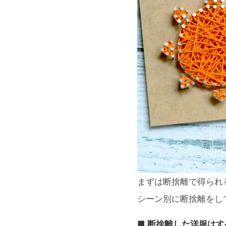
まずは断捨離で得られ
シーン別に断捨離をし
■ 断捨離した洋服はす