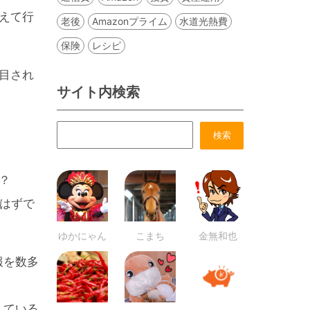
えて行
老後
Amazonプライム
水道光熱費
保険
レシピ
目され
サイト内検索
？
はずで
ゆかにゃん
こまち
金無和也
報を数多
している