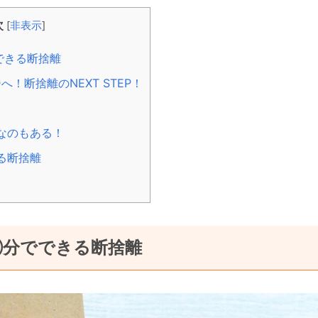
次
[
非表示
]
できる断捨離
！断捨離のNEXT STEP！
なのもある！
る断捨離
◯分でできる断捨離