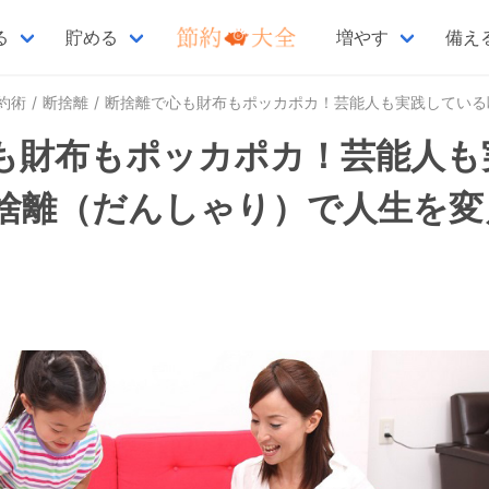
る
貯める
増やす
備え
約術
断捨離
断捨離で心も財布もポッカポカ！芸能人も実践している断捨離（だんしゃり）で人生を
も財布もポッカポカ！芸能人も
捨離（だんしゃり）で人生を変