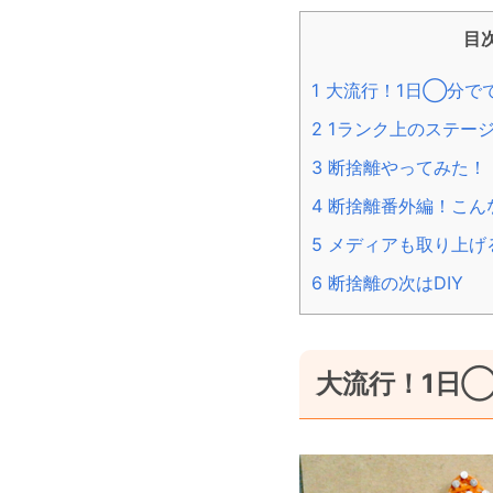
目
1
大流行！1日◯分で
2
1ランク上のステージへ
3
断捨離やってみた！
4
断捨離番外編！こん
5
メディアも取り上げ
6
断捨離の次はDIY
大流行！1日