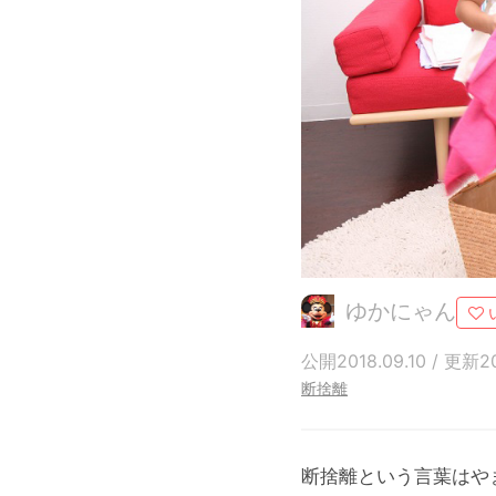
ゆかにゃん
公開2018.09.10 / 更新20
断捨離
断捨離という言葉はや