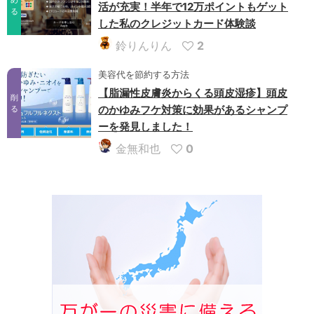
め
活が充実！半年で12万ポイントもゲット
る
した私のクレジットカード体験談
鈴りんりん
2
美容代を節約する方法
【脂漏性皮膚炎からくる頭皮湿疹】頭皮
削
のかゆみフケ対策に効果があるシャンプ
る
ーを発見しました！
金無和也
0