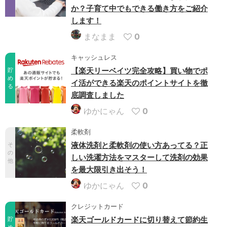
か？子育て中でもできる働き方をご紹介
します！
まなまま
0
キャッシュレス
【楽天リーベイツ完全攻略】買い物でポ
貯
め
イ活ができる楽天のポイントサイトを徹
る
底調査しました
ゆかにゃん
0
柔軟剤
液体洗剤と柔軟剤の使い方あってる？正
そ
の
しい洗濯方法をマスターして洗剤の効果
他
を最大限引き出そう！
ゆかにゃん
0
クレジットカード
楽天ゴールドカードに切り替えて節約生
貯