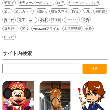
子育て
楽天スーパーポイント
旅行
キャッシュレス決済
楽天
楽天カード
電気代
格安スマホ
貯金
VOD
医療費
携帯代
電子マネー
家計
通信費
Amazon
投資
資産運用
老後
Amazonプライム
水道光熱費
保険
レシピ
サイト内検索