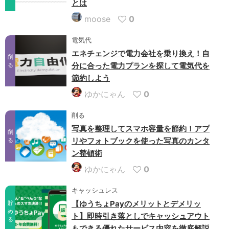
とは
moose
0
電気代
エネチェンジで電力会社を乗り換え！自
削
分に合った電力プランを探して電気代を
る
節約しよう
ゆかにゃん
0
削る
写真を整理してスマホ容量を節約！アプ
削
リやフォトブックを使った写真のカンタ
る
ン整頓術
ゆかにゃん
0
キャッシュレス
【ゆうちょPayのメリットとデメリッ
貯
め
ト】即時引き落としでキャッシュアウト
る
もできる優れたサービス内容を徹底解説