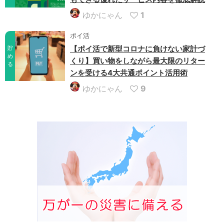
ゆかにゃん
1
ポイ活
【ポイ活で新型コロナに負けない家計づ
貯
め
くり】買い物をしながら最大限のリター
る
ンを受ける4大共通ポイント活用術
ゆかにゃん
9