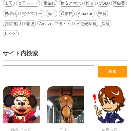
楽天
楽天カード
電気代
格安スマホ
貯金
VOD
医療費
携帯代
電子マネー
家計
通信費
Amazon
投資
資産運用
老後
Amazonプライム
水道光熱費
保険
レシピ
サイト内検索
ゆかにゃん
こまち
金無和也