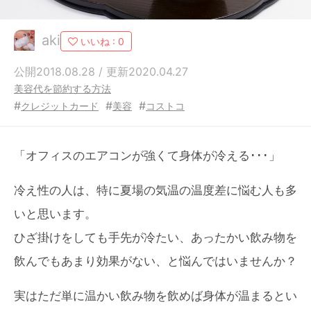
aki
いいね :
0
公開2018.08.28 / 更新2020.04.27
美容代を節約する方法
#
#
#
クレジットカード
美容
コストコ
「オフィスのエアコンが強くて身体が冷える･･･」
冷え性の人は、特に夏場の気温の温度差に悩む人も多
いと思います。
ひざ掛けをしても手先が冷たい、あったかい飲み物を
飲んでもあまり効果がない、と悩んではいませんか？
実はただ単に温かい飲み物を飲めば身体が温まるとい