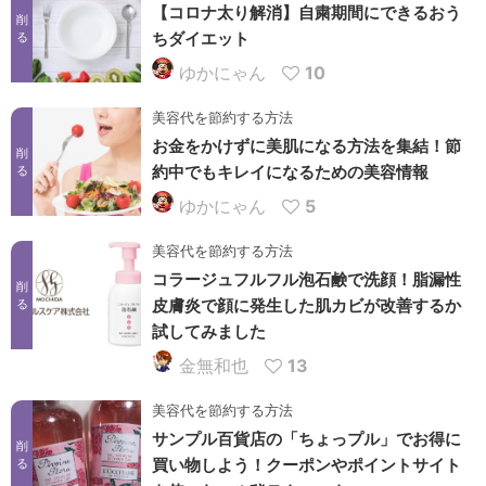
【コロナ太り解消】自粛期間にできるおう
削
ちダイエット
る
ゆかにゃん
10
美容代を節約する方法
お金をかけずに美肌になる方法を集結！節
削
約中でもキレイになるための美容情報
る
ゆかにゃん
5
美容代を節約する方法
コラージュフルフル泡石鹸で洗顔！脂漏性
削
皮膚炎で顔に発生した肌カビが改善するか
る
試してみました
金無和也
13
美容代を節約する方法
サンプル百貨店の「ちょっプル」でお得に
削
買い物しよう！クーポンやポイントサイト
る