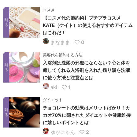
コスメ
【コスメ代の節約術】プチプラコスメ
削
KATE（ケイト）の使えるおすすめアイテム
る
はこれだ！
まなまま
0
美容代を節約する方法
入浴剤は洗濯の邪魔にならない？心と体を
削
癒してくれる入浴剤を入れた残り湯を洗濯
る
に使う方法と注意点とは
aki
1
ダイエット
チョコレートの効果はメリットばかり！カ
削
カオ70%に隠されたダイエットや健康維持
る
に嬉しいポイントとは
ゆかにゃん
2