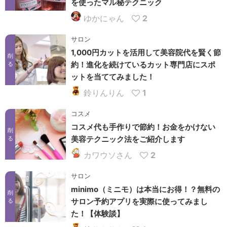
を使ったマル秘テクニック
ゆかにゃん
2
サロン
1,000円カットを活用して美容院代を賢く節
削
約！進化を続けているカット専門店にスポ
る
ットを当ててみました！
鈴りんりん
1
コスメ
コスメ代も手作りで節約！お金をかけない
削
美容テクニック法をご紹介します
る
カワウソさん
2
サロン
minimo（ミニモ）は本当にお得！？無料の
削
サロン予約アプリを実際に使ってみまし
る
た！【体験談】