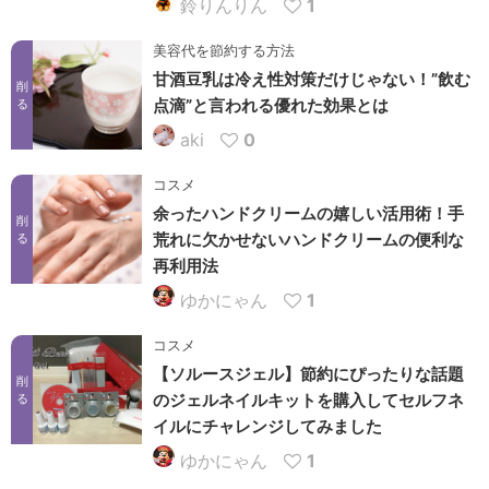
鈴りんりん
1
美容代を節約する方法
甘酒豆乳は冷え性対策だけじゃない！”飲む
削
点滴”と言われる優れた効果とは
る
aki
0
コスメ
余ったハンドクリームの嬉しい活用術！手
削
荒れに欠かせないハンドクリームの便利な
る
再利用法
ゆかにゃん
1
コスメ
【ソルースジェル】節約にぴったりな話題
削
のジェルネイルキットを購入してセルフネ
る
イルにチャレンジしてみました
ゆかにゃん
1