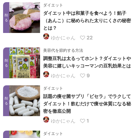
ダイエット
ダイエット中は和菓子を食べよう！餡子
削
（あんこ）に秘められた太りにくさの秘密
る
とは？
ゆかにゃん
22
美容代を節約する方法
調整豆乳は太るってホント？ダイエットや
削
美容に嬉しいキッコーマンの豆乳効果とは
る
ゆかにゃん
9
ダイエット
話題の痩せ菌サプリ「ビセラ」でラクして
削
ダイエット！飲むだけで痩せ体質になる秘
る
密を徹底公開
ゆかにゃん
1
ダイエット