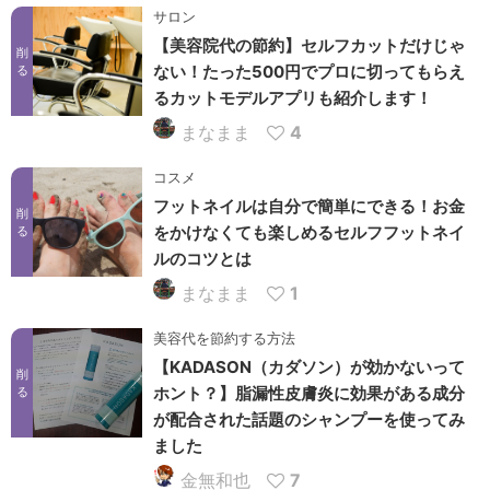
サロン
【美容院代の節約】セルフカットだけじゃ
削
ない！たった500円でプロに切ってもらえ
る
るカットモデルアプリも紹介します！
まなまま
4
コスメ
フットネイルは自分で簡単にできる！お金
削
をかけなくても楽しめるセルフフットネイ
る
ルのコツとは
まなまま
1
美容代を節約する方法
【KADASON（カダソン）が効かないって
削
ホント？】脂漏性皮膚炎に効果がある成分
る
が配合された話題のシャンプーを使ってみ
ました
金無和也
7