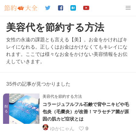
美容代を節約する方法
女性の永遠の課題とも言える【美】。お金をかければキ
レイになれる。正しくはお金はかけなくてもキレイにな
れます。ここでは様々なお金をかけない美容情報をお伝
えしていきます。
35件の記事が見つかりました
美容代を節約する方法
コラージュフルフル石鹸で背中ニキビや毛
削
包炎（毛嚢炎）が改善！マラセチア菌が原
る
因の肌カビ症状とは
ゆかにゃん
9