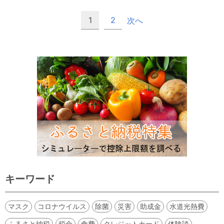
1
2
次へ
キーワード
マスク
コロナウイルス
除菌
災害
助成金
水道光熱費
ふるさと納税
税金
食費
クレジットカード
体験談