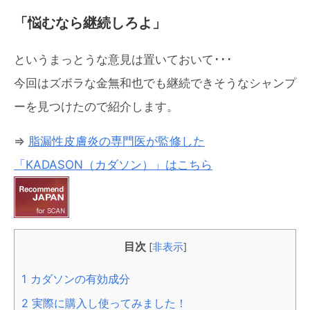
「悩むなら継続しろよ」
というまっとうな意見は置いておいて･･･
今回はズボラな金無和也でも継続できそうなシャンプ
ーを見つけたので紹介します。
⇒
脂漏性皮膚炎の専門医が監修した
「KADASON（カダソン）」はこちら
目次
[
非表示
]
1
カダソンの有効成分
2
実際に購入し使ってみました！