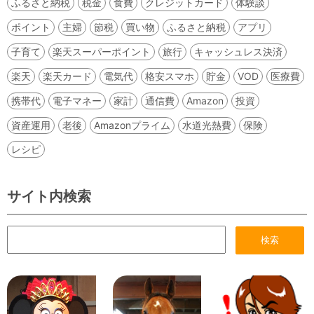
ふるさと納税
税金
食費
クレジットカード
体験談
ポイント
主婦
節税
買い物
ふるさと納税
アプリ
子育て
楽天スーパーポイント
旅行
キャッシュレス決済
楽天
楽天カード
電気代
格安スマホ
貯金
VOD
医療費
携帯代
電子マネー
家計
通信費
Amazon
投資
資産運用
老後
Amazonプライム
水道光熱費
保険
レシピ
サイト内検索