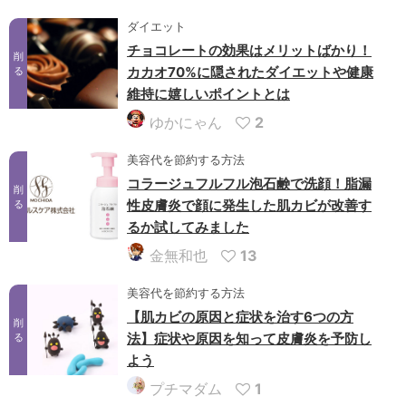
ダイエット
チョコレートの効果はメリットばかり！
削
カカオ70%に隠されたダイエットや健康
る
維持に嬉しいポイントとは
ゆかにゃん
2
美容代を節約する方法
コラージュフルフル泡石鹸で洗顔！脂漏
削
性皮膚炎で顔に発生した肌カビが改善す
る
るか試してみました
金無和也
13
美容代を節約する方法
【肌カビの原因と症状を治す6つの方
削
法】症状や原因を知って皮膚炎を予防し
る
よう
プチマダム
1