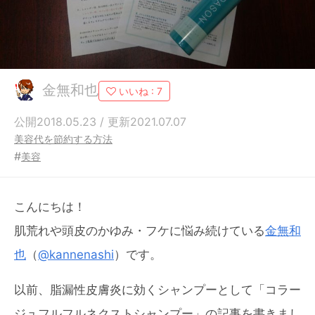
金無和也
いいね :
7
公開2018.05.23 / 更新2021.07.07
美容代を節約する方法
#
美容
こんにちは！
肌荒れや頭皮のかゆみ・フケに悩み続けている
金無和
也
（
@kannenashi
）です。
以前、脂漏性皮膚炎に効くシャンプーとして「コラー
ジュフルフルネクストシャンプー」の記事を書きまし