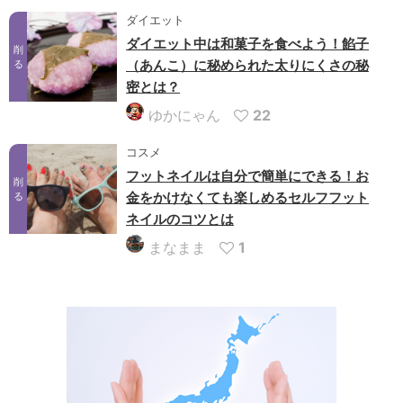
ダイエット
ダイエット中は和菓子を食べよう！餡子
削
（あんこ）に秘められた太りにくさの秘
る
密とは？
ゆかにゃん
22
コスメ
フットネイルは自分で簡単にできる！お
削
金をかけなくても楽しめるセルフフット
る
ネイルのコツとは
まなまま
1