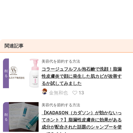
関連記事
美容代を節約する方法
コラージュフルフル泡石鹸で洗顔！脂漏
削
性皮膚炎で顔に発生した肌カビが改善す
る
るか試してみました
金無和也
13
美容代を節約する方法
【KADASON（カダソン）が効かないっ
削
てホント？】脂漏性皮膚炎に効果がある
る
成分が配合された話題のシャンプーを使