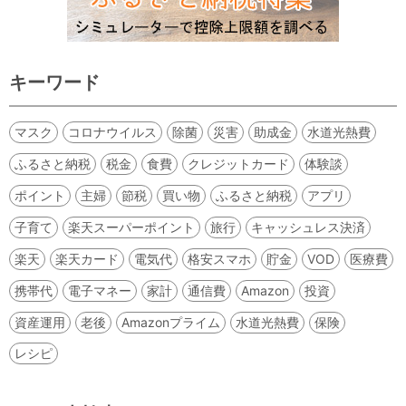
キーワード
マスク
コロナウイルス
除菌
災害
助成金
水道光熱費
ふるさと納税
税金
食費
クレジットカード
体験談
ポイント
主婦
節税
買い物
ふるさと納税
アプリ
子育て
楽天スーパーポイント
旅行
キャッシュレス決済
楽天
楽天カード
電気代
格安スマホ
貯金
VOD
医療費
携帯代
電子マネー
家計
通信費
Amazon
投資
資産運用
老後
Amazonプライム
水道光熱費
保険
レシピ