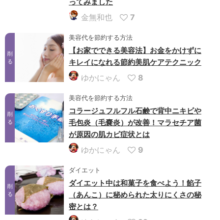
ってみました
金無和也
7
美容代を節約する方法
【お家でできる美容法】お金をかけずに
削
キレイになれる節約美肌ケアテクニック
る
ゆかにゃん
8
美容代を節約する方法
コラージュフルフル石鹸で背中ニキビや
削
毛包炎（毛嚢炎）が改善！マラセチア菌
る
が原因の肌カビ症状とは
ゆかにゃん
9
ダイエット
ダイエット中は和菓子を食べよう！餡子
削
（あんこ）に秘められた太りにくさの秘
る
密とは？