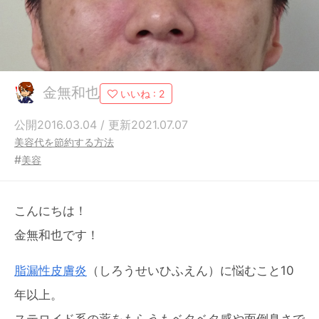
金無和也
いいね :
2
公開2016.03.04 / 更新2021.07.07
美容代を節約する方法
#
美容
こんにちは！
金無和也です！
脂漏性皮膚炎
（しろうせいひふえん）に悩むこと10
年以上。