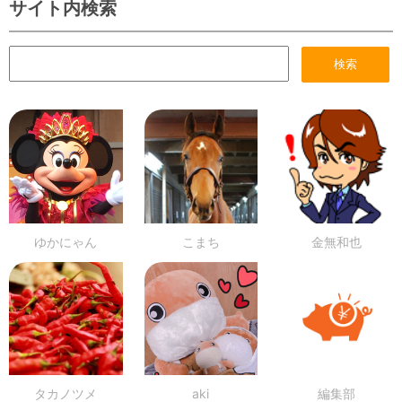
サイト内検索
ゆかにゃん
こまち
金無和也
タカノツメ
aki
編集部