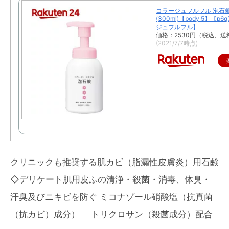
コラージュフルフル 泡石鹸
(300ml)【body_5】【p
ジュフルフル】
価格：2530円（税込、送
(2021/7/7時点)
クリニックも推奨する肌カビ（脂漏性皮膚炎）用石鹸
◇デリケート肌用皮ふの清浄・殺菌・消毒、体臭・
汗臭及びニキビを防ぐ ミコナゾール硝酸塩（抗真菌
（抗カビ）成分） トリクロサン（殺菌成分）配合