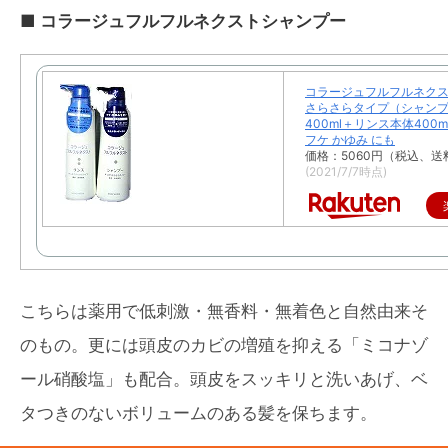
■ コラージュフルフルネクストシャンプー
コラージュフルフルネクス
さらさらタイプ（シャン
400ml＋リンス本体400
フケ かゆみ にも
価格：5060円（税込、送
(2021/7/7時点)
こちらは薬用で低刺激・無香料・無着色と自然由来そ
のもの。更には頭皮のカビの増殖を抑える「ミコナゾ
ール硝酸塩」も配合。頭皮をスッキリと洗いあげ、ベ
タつきのないボリュームのある髪を保ちます。