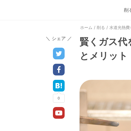
削
ホーム
削る
水道光熱費
＼ シェア ／
賢くガス代
とメリット
0