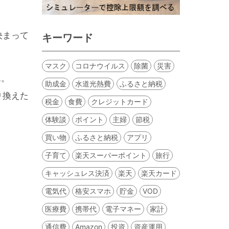
決まって
キーワード
マスク
コロナウイルス
除菌
災害
…。
助成金
水道光熱費
ふるさと納税
り換えた
税金
食費
クレジットカード
体験談
ポイント
主婦
節税
買い物
ふるさと納税
アプリ
子育て
楽天スーパーポイント
旅行
キャッシュレス決済
楽天
楽天カード
電気代
格安スマホ
貯金
VOD
医療費
携帯代
電子マネー
家計
通信費
Amazon
投資
資産運用