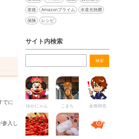
老後
Amazonプライム
水道光熱費
保険
レシピ
サイト内検索
すでに
ゆかにゃん
こまち
金無和也
が参入し