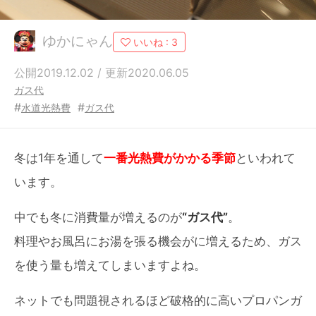
ゆかにゃん
いいね :
3
公開2019.12.02 / 更新2020.06.05
ガス代
#
#
水道光熱費
ガス代
冬は1年を通して
一番光熱費がかかる季節
といわれて
います。
中でも冬に消費量が増えるのが
“ガス代”
。
料理やお風呂にお湯を張る機会がに増えるため、ガス
を使う量も増えてしまいますよね。
ネットでも問題視されるほど破格的に高いプロパンガ