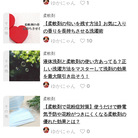
ゆかにゃん
1
柔軟剤
【柔軟剤の匂いを残す方法】お気に入り
そ
の
の香りを長持ちさせる洗濯術
他
ゆかにゃん
10
柔軟剤
液体洗剤と柔軟剤の使い方あってる？正
そ
の
しい洗濯方法をマスターして洗剤の効果
他
を最大限引き出そう！
ゆかにゃん
0
柔軟剤
【柔軟剤で花粉症対策】使うだけで静電
そ
の
気予防や花粉がつきにくくなる柔軟剤の
他
優れた効果とは？
ゆかにゃん
0