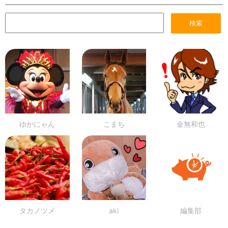
ゆかにゃん
こまち
金無和也
タカノツメ
aki
編集部