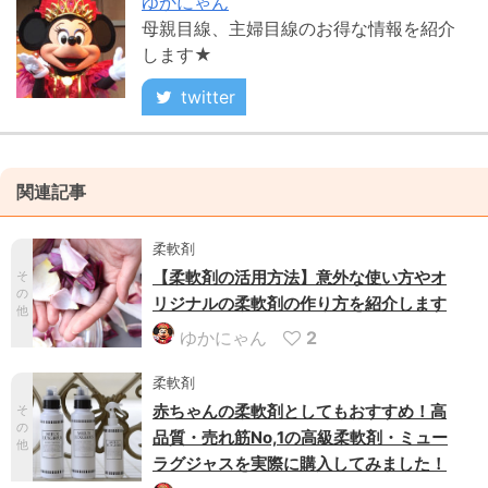
ゆかにゃん
母親目線、主婦目線のお得な情報を紹介
します★
twitter
関連記事
柔軟剤
【柔軟剤の活用方法】意外な使い方やオ
そ
の
リジナルの柔軟剤の作り方を紹介します
他
ゆかにゃん
2
柔軟剤
赤ちゃんの柔軟剤としてもおすすめ！高
そ
の
品質・売れ筋No,1の高級柔軟剤・ミュー
他
ラグジャスを実際に購入してみました！