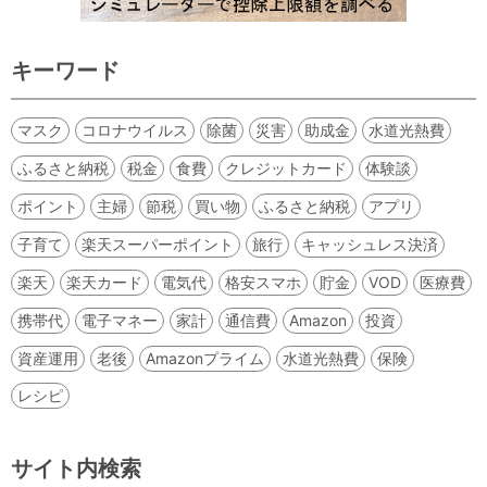
キーワード
マスク
コロナウイルス
除菌
災害
助成金
水道光熱費
ふるさと納税
税金
食費
クレジットカード
体験談
ポイント
主婦
節税
買い物
ふるさと納税
アプリ
子育て
楽天スーパーポイント
旅行
キャッシュレス決済
楽天
楽天カード
電気代
格安スマホ
貯金
VOD
医療費
携帯代
電子マネー
家計
通信費
Amazon
投資
資産運用
老後
Amazonプライム
水道光熱費
保険
レシピ
サイト内検索