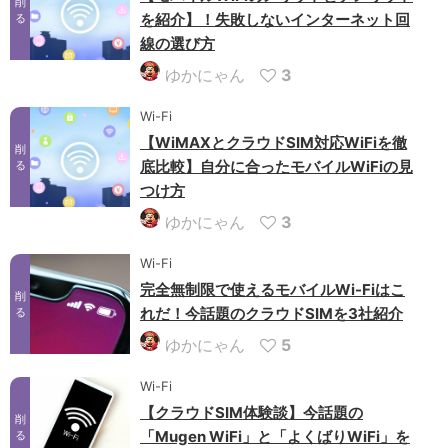
削
を紹介】！失敗しないインターネット回
る
線の選び方
ゆかにゃん
3
Wi-Fi
【WiMAXとクラウドSIM対応WiFiを徹
削
底比較】自分に合ったモバイルWiFiの見
る
つけ方
ゆかにゃん
3
Wi-Fi
完全無制限で使えるモバイルWi-Fiはこ
削
れだ！今話題のクラウドSIMを3社紹介
る
ゆかにゃん
5
Wi-Fi
【クラウドSIM体験談】今話題の
削
「Mugen WiFi」と「よくばりWiFi」を
る