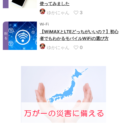
使ってみました
ゆかにゃん
3
Wi-Fi
【WiMAXとLTEどっちがいいの？】初心
削
者でもわかるモバイルWiFiの選び方
る
ゆかにゃん
0