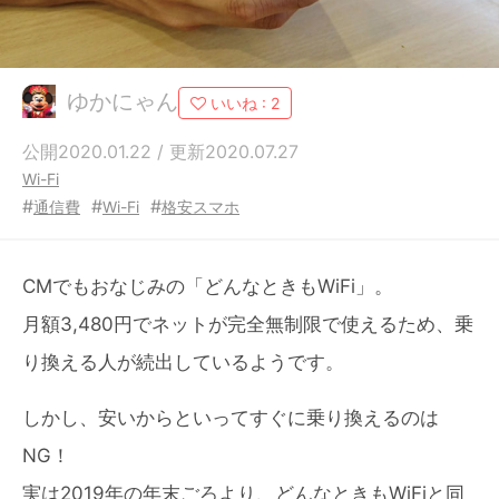
ゆかにゃん
いいね :
2
公開2020.01.22 / 更新2020.07.27
Wi-Fi
#
#
#
通信費
Wi-Fi
格安スマホ
CMでもおなじみの「どんなときもWiFi」。
月額3,480円でネットが完全無制限で使えるため、乗
り換える人が続出しているようです。
しかし、安いからといってすぐに乗り換えるのは
NG！
実は2019年の年末ごろより、どんなときもWiFiと同