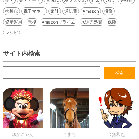
楽天
楽天カード
電気代
格安スマホ
貯金
VOD
医療費
携帯代
電子マネー
家計
通信費
Amazon
投資
資産運用
老後
Amazonプライム
水道光熱費
保険
レシピ
サイト内検索
ゆかにゃん
こまち
金無和也