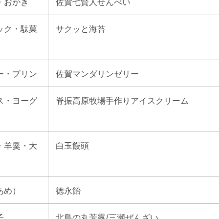
・おかき
佐賀七賢人せんべい
ック・駄菓
サクッと海苔
ー・プリン
佐賀マンダリンゼリー
ス・ヨーグ
脊振高原牧場手作りアイスクリーム
・羊羹・大
白玉饅頭
あめ）
徳永飴
子
北島の丸芳露/三瀬ぜんざい