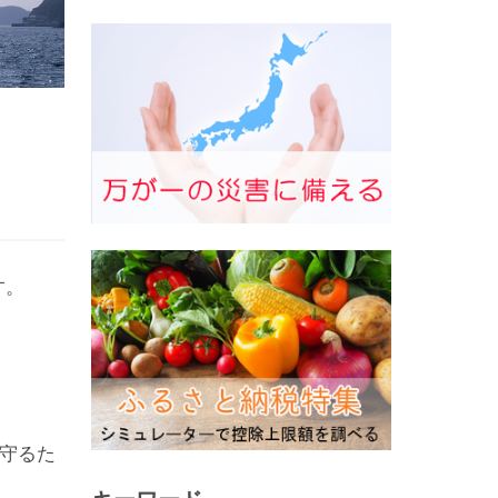
す。
守るた