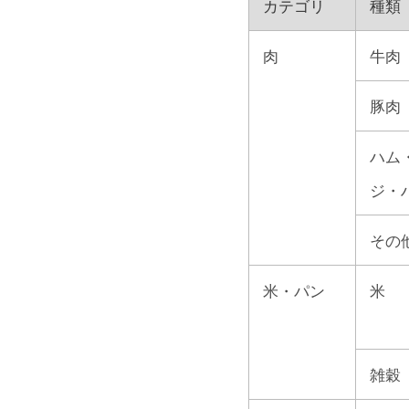
カテゴリ
種類
肉
牛肉
豚肉
ハム
ジ・
その
米・パン
米
雑穀