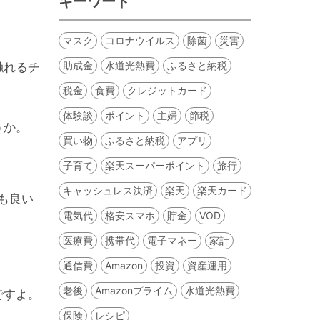
キーワード
マスク
コロナウイルス
除菌
災害
助成金
水道光熱費
ふるさと納税
触れるチ
税金
食費
クレジットカード
体験談
ポイント
主婦
節税
うか。
買い物
ふるさと納税
アプリ
子育て
楽天スーパーポイント
旅行
キャッシュレス決済
楽天
楽天カード
も良い
電気代
格安スマホ
貯金
VOD
医療費
携帯代
電子マネー
家計
通信費
Amazon
投資
資産運用
老後
Amazonプライム
水道光熱費
ですよ。
保険
レシピ