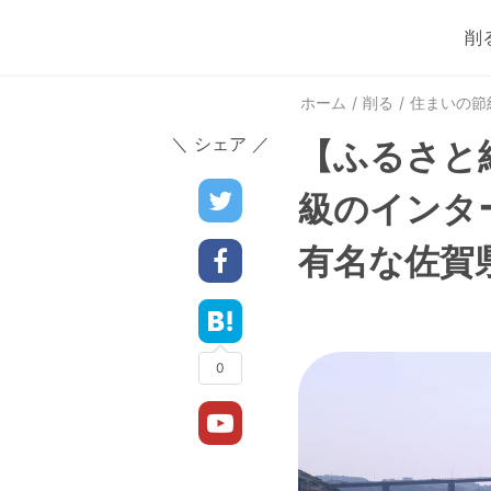
削
ホーム
削る
住まいの節
＼ シェア ／
【ふるさと
級のインタ
有名な佐賀
0