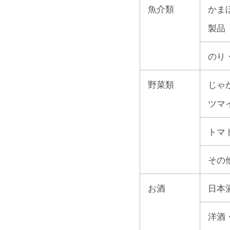
魚介類
かま
製品
のり
野菜類
じゃ
ツマ
トマ
その
お酒
日本
洋酒