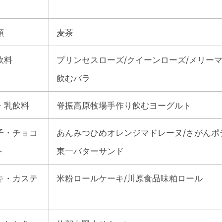
類
麦茶
飲料
プリンセスローズ/クイーンローズ/メリーマ
飲むバラ
・乳飲料
脊振高原牧場手作り飲むヨーグルト
子・チョコ
あんみつひめオレンジマドレーヌ/さがんポ
ト
東一バターサンド
キ・カステ
米粉ロールケーキ/川原食品味粕ロール