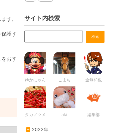
サイト内検索
します。
を保護す
とをおす
ゆかにゃん
こまち
金無和也
タカノツメ
aki
編集部
2022年