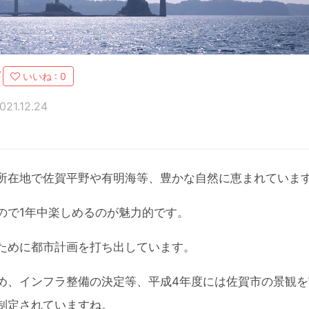
フ
いいね :
0
21.12.24
所在地で佐賀平野や有明海等、豊かな自然に恵まれていま
ので1年中楽しめるのが魅力的です。
ために都市計画を打ち出しています。
め、インフラ整備の決定等、平成4年度には佐賀市の景観を
制定されていますね。