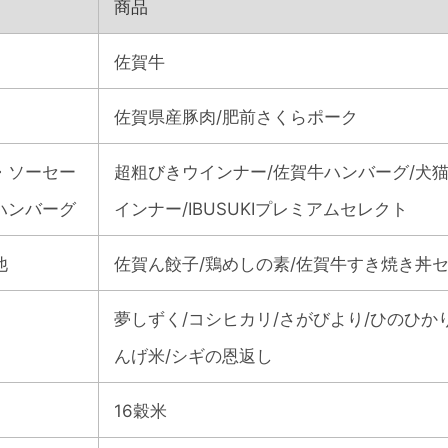
商品
佐賀牛
佐賀県産豚肉/肥前さくらポーク
・ソーセー
超粗びきウインナー/佐賀牛ハンバーグ/犬
ハンバーグ
インナー/IBUSUKIプレミアムセレクト
他
佐賀ん餃子/鶏めしの素/佐賀牛すき焼き丼
夢しずく/コシヒカリ/さがびより/ひのひかり
んげ米/シギの恩返し
16穀米