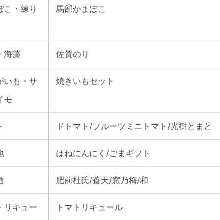
ぼこ・練り
馬部かまぼこ
・海藻
佐賀のり
がいも・サ
焼きいもセット
イモ
ト
ドトマト/フルーツミニトマト/光樹とまと
他
はねにんにく/ごまギフト
酒
肥前杜氏/蒼天/窓乃梅/和
・リキュー
トマトリキュール