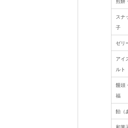
煎餅
スナ
子
ゼリ
アイ
ルト
饅頭
福
飴（
和菓