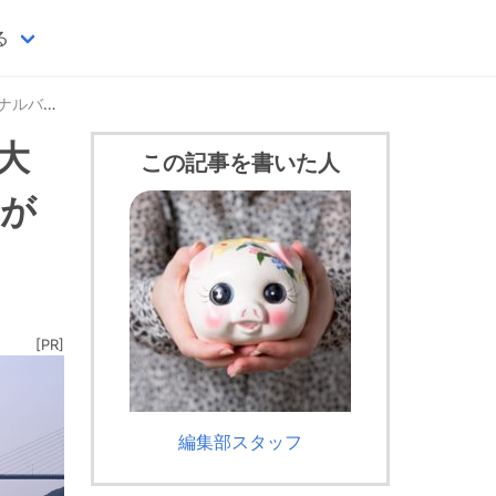
る
賀県佐賀市
大
この記事を書いた人
タが
[PR]
編集部スタッフ