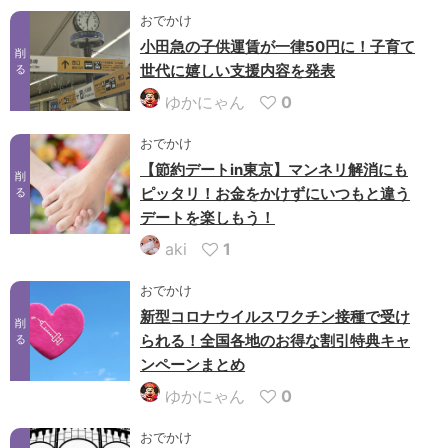
おでかけ
小田急の子供運賃が一律50円に！子育て
削
世代に嬉しい支援内容を発表
る
ゆかにゃん
0
おでかけ
【節約デートin東京】マンネリ解消にも
削
ピッタリ！お金をかけずにいつもと違う
る
デートを楽しもう！
aki
1
おでかけ
新型コロナウイルスワクチン接種で受け
削
られる！全国各地のお得な割引特典キャ
る
ンペーンまとめ
ゆかにゃん
0
おでかけ