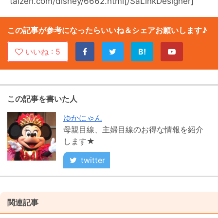
taizen.com/disney/6662.html[/SaLinkDesigner]
この記事が参考になったらいいね＆シェアお願いします♪
いいね :
5
B!
この記事を書いた人
ゆかにゃん
母親目線、主婦目線のお得な情報を紹介
します★
twitter
関連記事