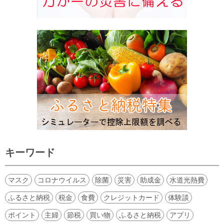
キーワード
マスク
コロナウイルス
除菌
災害
助成金
水道光熱費
ふるさと納税
税金
食費
クレジットカード
体験談
ポイント
主婦
節税
買い物
ふるさと納税
アプリ