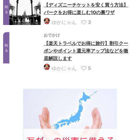
【ディズニーチケットを安く買う方法】
削
パークをお得に楽しむ10の裏ワザ
る
ゆかにゃん
3
おでかけ
【楽天トラベルでお得に旅行】割引クー
削
ポンやポイント還元率アップ法などを徹
る
底解説します
ゆかにゃん
5