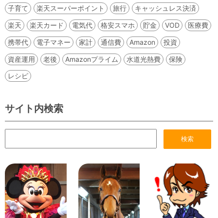
子育て
楽天スーパーポイント
旅行
キャッシュレス決済
楽天
楽天カード
電気代
格安スマホ
貯金
VOD
医療費
携帯代
電子マネー
家計
通信費
Amazon
投資
資産運用
老後
Amazonプライム
水道光熱費
保険
レシピ
サイト内検索