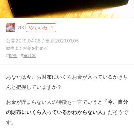
aki
いいね :
1
公開2019.04.08 / 更新2021.01.05
効率よくお金を貯める
#
#
貯金
家計簿
あなたは今、お財布にいくらお金が入っているかきち
んと把握していますか？
お金が貯まらない人の特徴を一言でいうと
「今、自分
の財布にいくら入っているかわからない人」
だそうで
す。