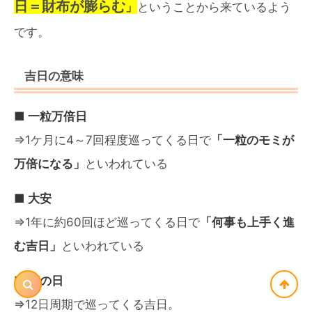
日＝財布が膨らむ
」
ということから来ているよう
です。
吉日の意味
■ 一粒万倍日
⇒1ケ月に4～7回程度巡ってくる日で
「一粒のモミが
万倍になる」
といわれている
■ 大安
⇒1年に約60回ほど巡ってくる日で
「何事も上手く進
む吉日」
といわれている
■ 寅の日
⇒12日周期で巡ってくる吉日。