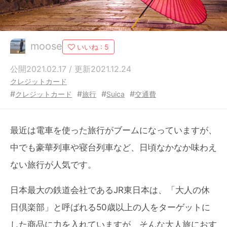
moose
いいね :
5
公開2021.02.17 / 更新2021.12.24
クレジットカード
#
#
#
#
クレジットカード
旅行
Suica
交通費
最近は電車を使った旅行がブームになっていますが、
中でも豪華列車や寝台列車など、日頃なかなか味わえ
ない旅行が人気です。
日本最大の鉄道会社であるJR東日本は、「大人の休
日倶楽部」と呼ばれる50歳以上の人をターゲットに
した商品に力を入れていますが、そんな大人旅におす