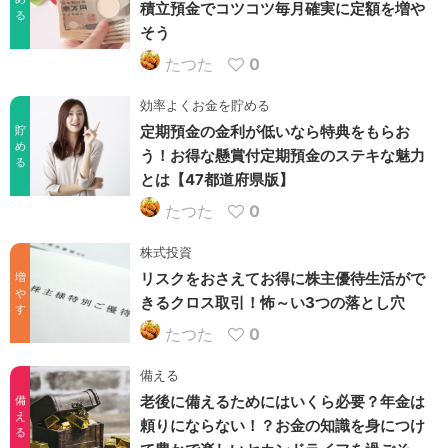
積立預金でコツコツ毎月確実に定額を増や
る
そう
たつた
0
効率よくお金を貯める
定期預金の金利が低いなら特典をもらお
貯
め
う！お得な懸賞付定期預金のステキな魅力
る
とは【47都道府県版】
たつた
0
株式投資
リスクをおさえてお得に株主優待生活がで
増
や
きるクロス取引！怖～い3つの落とし穴
す
たつた
0
備える
老後に備えるためにはいくら必要？年金は
備
え
頼りにならない！？お金の知識を身につけ
る