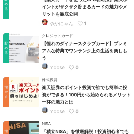
め
イントがザクザク貯まるカードの魅力やメ
る
リットを徹底公開
ゆかにゃん
1
クレジットカード
【憧れのダイナースクラブカード】プレミ
貯
め
アムな特典でワンランク上の生活を楽しも
る
う
moose
0
株式投資
楽天証券のポイント投資で誰でも簡単に投
増
や
資ができる！100円から始められるメリット
す
一杯の魅力とは
moose
0
NISA
「積立NISA」を徹底解説！投資初心者でも
増