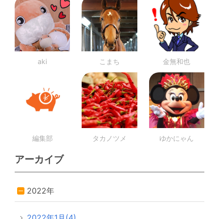
aki
こまち
金無和也
編集部
タカノツメ
ゆかにゃん
アーカイブ
2022年
2022年1月(4)