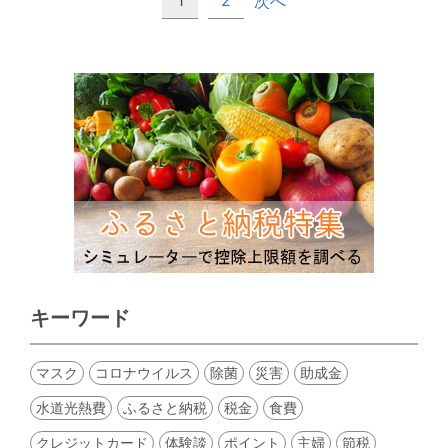
1
2
次へ
キーワード
マスク
コロナウイルス
除菌
災害
助成金
水道光熱費
ふるさと納税
税金
食費
クレジットカード
体験談
ポイント
主婦
節税