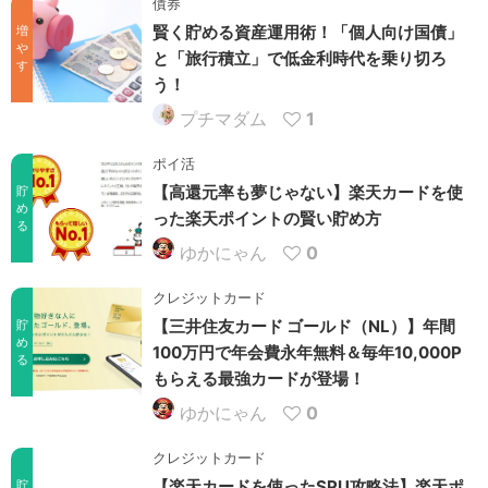
債券
賢く貯める資産運用術！「個人向け国債」
増
や
と「旅行積立」で低金利時代を乗り切ろ
す
う！
プチマダム
1
ポイ活
【高還元率も夢じゃない】楽天カードを使
貯
め
った楽天ポイントの賢い貯め方
る
ゆかにゃん
0
クレジットカード
【三井住友カード ゴールド（NL）】年間
貯
め
100万円で年会費永年無料＆毎年10,000P
る
もらえる最強カードが登場！
ゆかにゃん
0
クレジットカード
【楽天カードを使ったSPU攻略法】楽天ポ
貯