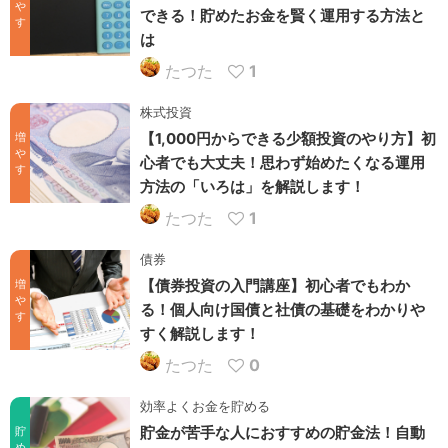
や
できる！貯めたお金を賢く運用する方法と
す
は
たつた
1
株式投資
【1,000円からできる少額投資のやり方】初
増
や
心者でも大丈夫！思わず始めたくなる運用
す
方法の「いろは」を解説します！
たつた
1
債券
【債券投資の入門講座】初心者でもわか
増
や
る！個人向け国債と社債の基礎をわかりや
す
すく解説します！
たつた
0
効率よくお金を貯める
貯金が苦手な人におすすめの貯金法！自動
貯
め