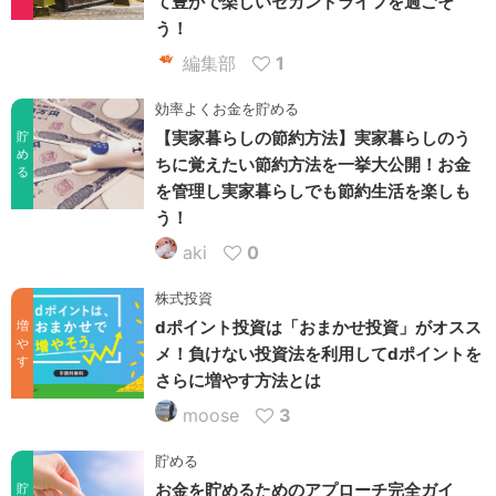
て豊かで楽しいセカンドライフを過ごそ
う！
編集部
1
効率よくお金を貯める
【実家暮らしの節約方法】実家暮らしのう
貯
め
ちに覚えたい節約方法を一挙大公開！お金
る
を管理し実家暮らしでも節約生活を楽しも
う！
aki
0
株式投資
dポイント投資は「おまかせ投資」がオスス
増
や
メ！負けない投資法を利用してdポイントを
す
さらに増やす方法とは
moose
3
貯める
お金を貯めるためのアプローチ完全ガイ
貯