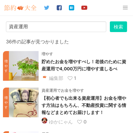
検索
36件の記事が見つかりました
増やす
貯めたお金を増やすべし！老後のために資
増
や
産運用で4,000万円に増やす道しるべ
す
編集部
1
資産運用でお金を増やす
【初心者でも出来る資産運用】お金を増や
増
や
す方法はもちろん、不動産投資に関する情
す
報などまとめてお届けします！
ゆかにゃん
0