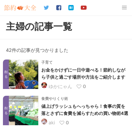
主婦の記事一覧
42件の記事が見つかりました
子育て
お金をかけずに一日中遊べる！節約しなが
削
ら子供と過ごす場所や方法をご紹介します
る
ゆかにゃん
0
食費やりくり術
値上げラッシュもへっちゃら！食事の質を
削
落とさずに食費を減らすための買い物術4選
る
aki
0