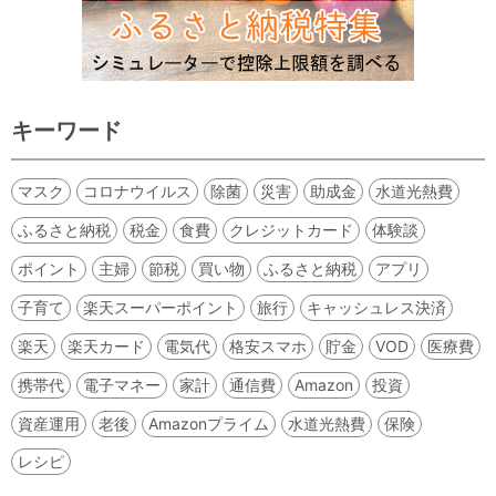
キーワード
マスク
コロナウイルス
除菌
災害
助成金
水道光熱費
ふるさと納税
税金
食費
クレジットカード
体験談
ポイント
主婦
節税
買い物
ふるさと納税
アプリ
子育て
楽天スーパーポイント
旅行
キャッシュレス決済
楽天
楽天カード
電気代
格安スマホ
貯金
VOD
医療費
携帯代
電子マネー
家計
通信費
Amazon
投資
資産運用
老後
Amazonプライム
水道光熱費
保険
レシピ