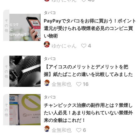
タバコ
PayPayでタバコをお得に買おう！ポイント
そ
の
還元が受けられる喫煙者必見のコンビニ買
他
い物術
ゆかにゃん
4
タバコ
【アイコスのメリットとデメリットを把
そ
の
握】紙たばことの違いを比較してみました
他
金無和也
16
タバコ
チャンピックス治療の副作用とは？禁煙し
そ
の
たい人必見！あまり知られていない禁煙外
他
来の全貌はこれだ！
金無和也
6