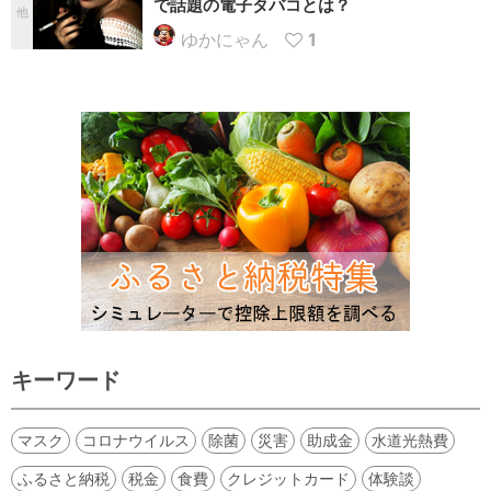
で話題の電子タバコとは？
他
ゆかにゃん
1
キーワード
マスク
コロナウイルス
除菌
災害
助成金
水道光熱費
ふるさと納税
税金
食費
クレジットカード
体験談