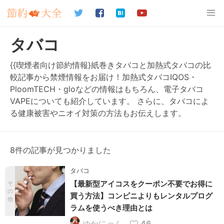
タバコ
{{喫煙者向け節約情報}紙巻きタバコと加熱式タバコの比
較記事から禁煙情報をお届け！加熱式タバコIQOS・
PloomTECH・gloなどの情報はもちろん、電子タバコ
VAPEについても紹介しています。 さらに、タバコによ
る健康被害やニオイ対策の方法もお伝えします。
8件の記事が見つかりました
タバコ
【最新型アイコスをクーポン不要でお得に
そ
の
買う方法】コンビニよりもレンタルプログ
他
ラムを使うべき理由とは
ゆかにゃん
46