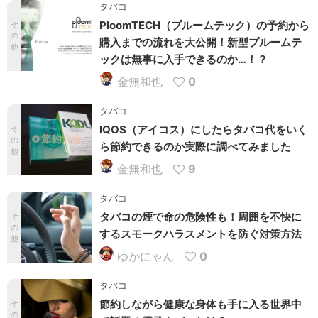
タバコ
PloomTECH（プルームテック）の予約から
そ
の
購入までの流れを大公開！新型プルームテ
他
ックは無事に入手できるのか…！？
金無和也
0
タバコ
IQOS（アイコス）にしたらタバコ代をいく
そ
の
ら節約できるのか実際に調べてみました
他
金無和也
9
タバコ
タバコの煙で命の危険性も！周囲を不快に
そ
の
するスモークハラスメントを防ぐ対策方法
他
ゆかにゃん
0
タバコ
節約しながら健康な身体も手に入る世界中
そ
の